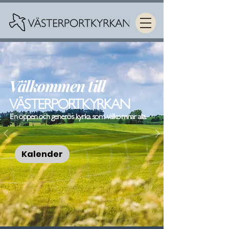
Välkommen till
VÄSTERPORTKYRKAN
En öppen och generös kyrka som välkomnar alla.
Kalender