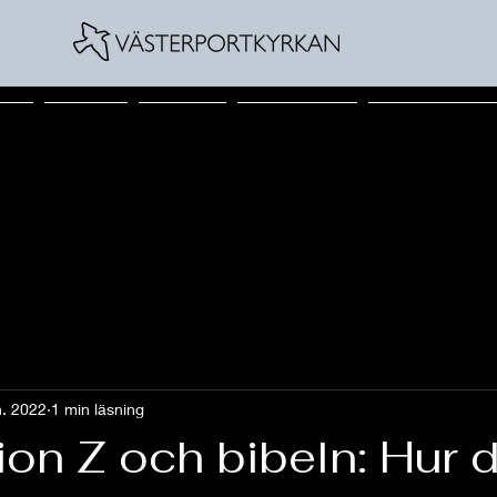
skap
Aktiviteter
Gudstjänst
Calmar Gospel
A Singing Genera
n. 2022
1 min läsning
on Z och bibeln: Hur 