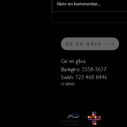
Skriv en kommentar...
Intryck från Europas mest
storslagna domkyrkor
GE EN GÅVA
Ge en gåva
Bankgiro: 5558-3637
Swish: 123 468 8446
Vi tillhör