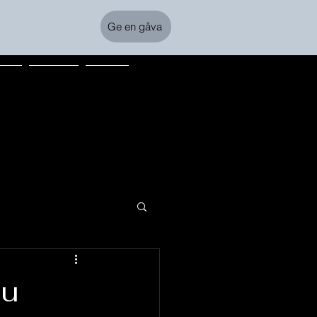
Ge en gåva
tion
Kalender
Kontakt
du