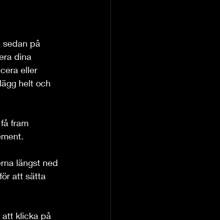
h sedan på 
era dina 
cera eller 
lägg helt och 
 få fram 
lement.
erna längst ned 
för att sätta 
att klicka på 