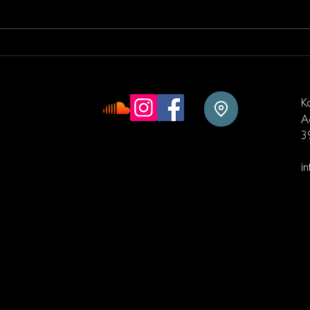
Recension: Månadens
kristna bok
K
A
3
i