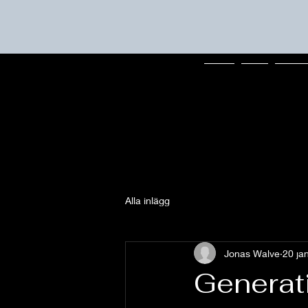
Hem
Om
Ledar
Alla inlägg
Jonas Walve
20 ja
Generati