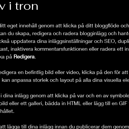
v i tron
tt eget innehåll genom att klicka på ditt bloggflöde oc
kan du skapa, redigera och radera blogginlägg och hant
ckså uppdatera dina inläggsinställningar och SEO, dupli
ast, inaktivera kommentarsfunktionen eller radera ett in
ka på 
Redigera
.
redigera en befintlig bild eller video, klicka på den för att
u kan anpassa storlek och layout på alla dina visuella e
nt i dina inlägg genom att klicka på var och en av symbol
bild eller ett galleri, bädda in HTML eller lägg till en GIF 
hållet.
att lägga till dina inlägg innan du publicerar dem genom 