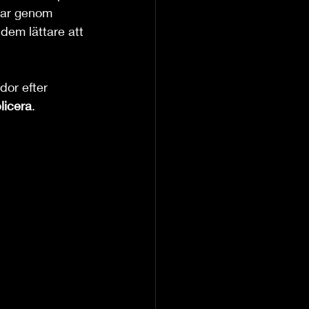
rar genom 
dem lättare att 
dor efter 
licera
.